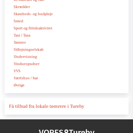
Skrædder
Skønheds- og hudpleje
Smed
Sport og fritidsaktivitet
Taxi / Taxa
Tømrer
Udlejningselskab
Undervisning
Vinduespudser
VVS
Værtshus / bar
Øvrige
Få tilbud fra lokale tømrere i Tureby
VORES
Tureby