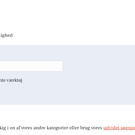
jlighed
nte værktøj
kig i en af vores andre kategorier eller brug vores
udvidet søgni