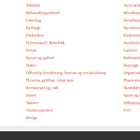
Arkitekt
Autoværk
Behandlingstilbud
Biludlej
Catering
Detailha
Dyrlæge
Ejendom
Elektriker
Elektroni
Flyttemand / flyttefolk
Forsikri
Frisør
Gartner
Kunst og galleri
Købmand
Maler
Massage
Offentlig forvaltning, forsvar og socialsikring
Organisa
Pizzeria, grillbar, isbar mm.
Plantesk
Restaurant og café
Skrædde
Smed
Sport og f
Tømrer
Udlejnin
Vinduespudser
VVS
Øvrige