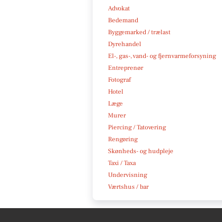
Advokat
Bedemand
Byggemarked / trælast
Dyrehandel
El-, gas-, vand- og fjernvarmeforsyning
Entreprenør
Fotograf
Hotel
Læge
Murer
Piercing / Tatovering
Rengøring
Skønheds- og hudpleje
Taxi / Taxa
Undervisning
Værtshus / bar