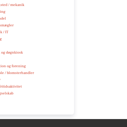
sted / mekanik
ning
ndel
smægler
k / IT
ng
 og døgnkiosk
tion og forening
ole / blomsterhandler
r
ritidsaktivitet
gselskab