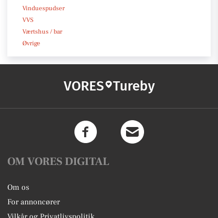
Vinduespudser
VVS
Værtshus / bar
Øvrige
VORES
Tureby
OM VORES DIGITAL
Om os
For annoncører
Vilkår og Privatlivspolitik