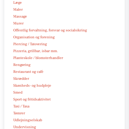
Læge
Maler
Massage
Murer
Offentlig forvaltning, forsvar og socialsikring
Organisation og forening
Piercing / Tatovering
Pizzeria, grillbar, isbar mm.
Planteskole / blomsterhandler
Rengøring
Restaurant og café
Skrædder
Skønheds- og hudpleje
Smed
Sport og fritidsaktivitet
Taxi / Taxa
Tømrer
Udlejningselskab
Undervisning