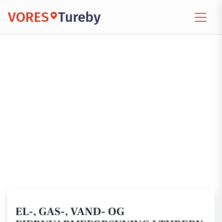
VORES
Tureby
EL-, GAS-, VAND- OG