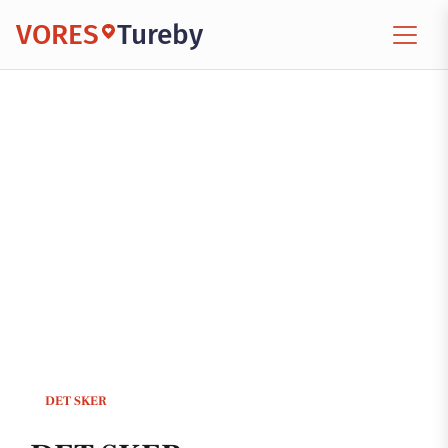
VORES
Tureby
DET SKER