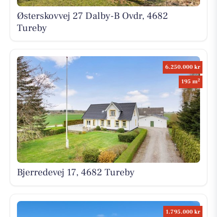
Østerskovvej 27 Dalby-B Ovdr, 4682
Tureby
6.250.000 kr
2
195 m
Bjerredevej 17, 4682 Tureby
1.795.000 kr