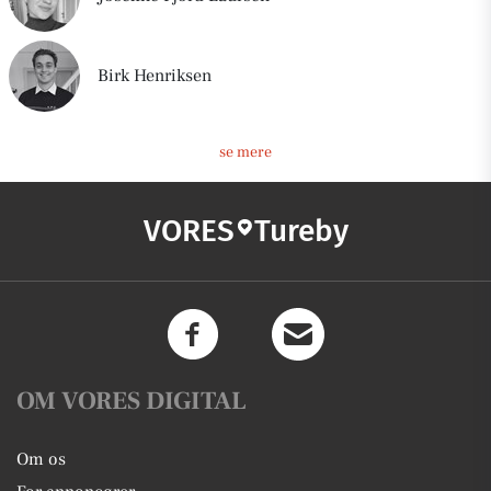
Birk Henriksen
se mere
VORES
Tureby
OM VORES DIGITAL
Om os