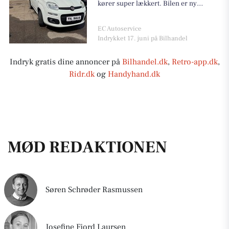
kører super lækkert. Bilen er ny
serviceret, med stort olie service. Bilen
er gennem tjekket for fejl. ❗️Vi tilbyder
EC Autoservice
0% i rente og 0kr i udbetaling med
Indrykket 17. juni på Bilhandel
finansiering❗️ Bilen er lækker klargjort.
Se og prøv bilen🚗
Indryk gratis dine annoncer på
Bilhandel.dk
,
Retro-app.dk
,
Ridr.dk
og
Handyhand.dk
MØD REDAKTIONEN
Søren Schrøder Rasmussen
Josefine Fjord Laursen