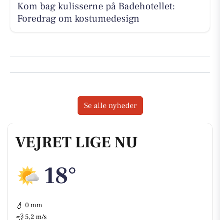
Kom bag kulisserne på Badehotellet:
Foredrag om kostumedesign
Se alle nyheder
VEJRET LIGE NU
18°
💧
0 mm
💨
5,2 m/s