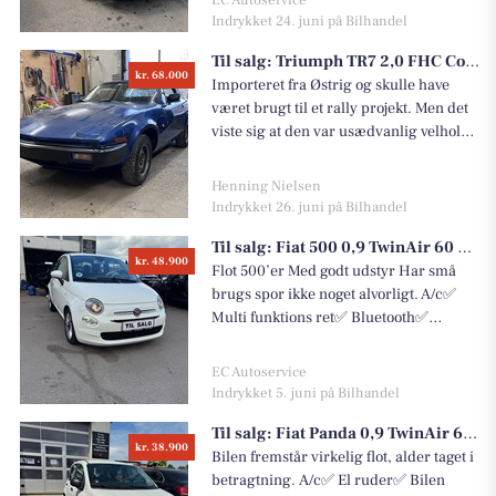
Skærm/bluetooth orginal✅ Bak
Indrykket 24. juni på Bilhandel
sensor✅ Og meget mere Vi tilbyder
Til salg:
Triumph TR7 2,0 FHC Coupe 2,0
finansiering 0% i rente og 0kr i
kr. 68.000
udbetaling✅ Se og prøv bilen 🚗
Importeret fra Østrig og skulle have
været brugt til et rally projekt. Men det
viste sig at den var usædvanlig velholdt,
og aldrig rustrepareret. Og
tilsyneladende heller ikke haft andre
Henning Nielsen
reparationer, ud over at motoren er
Indrykket 26. juni på Bilhandel
skiftet til en sprint, og bilen er blevet
Til salg:
Fiat 500 0,9 TwinAir 60 Popstar
heloplakeret.
kr. 48.900
Flot 500’er Med godt udstyr Har små
brugs spor ikke noget alvorligt. A/c✅
Multi funktions ret✅ Bluetooth✅
Elruder foran✅ Vi tilbyder 0% i rente og
0,-kr i udbetaling ❗️ Bilen leveres
EC Autoservice
klargjort og ny serviceret. Blev sidst
Indrykket 5. juni på Bilhandel
synet 09-01-2025, multifunktionsrat,
Til salg:
Fiat Panda 0,9 TwinAir 65 Easy
15" alufælge, aircondition, 2 zone
kr. 38.900
klima, el-ruder
Bilen fremstår virkelig flot, alder taget i
betragtning. A/c✅ El ruder✅ Bilen