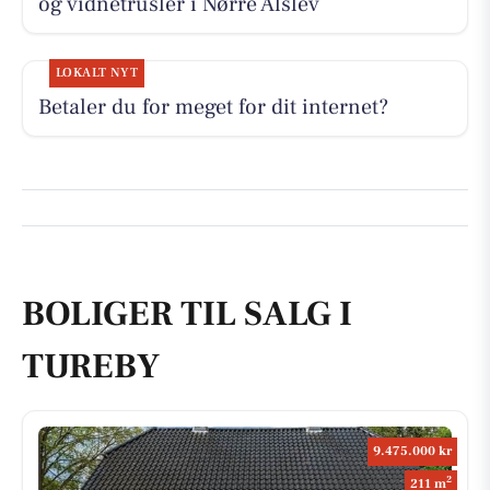
og vidnetrusler i Nørre Alslev
LOKALT NYT
Betaler du for meget for dit internet?
BOLIGER TIL SALG I
TUREBY
9.475.000 kr
2
211 m