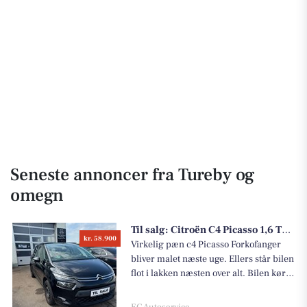
Seneste annoncer fra Tureby og
omegn
Til salg:
Citroën C4 Picasso 1,6 THP 156 Intensive
kr. 58.900
Virkelig pæn c4 Picasso Forkofanger
bliver malet næste uge. Ellers står bilen
flot i lakken næsten over alt. Bilen kører
som den skal i motor og gear ✅ Bilen
har fuld service bog✅ A/c✅ Træk✅
EC Autoservice