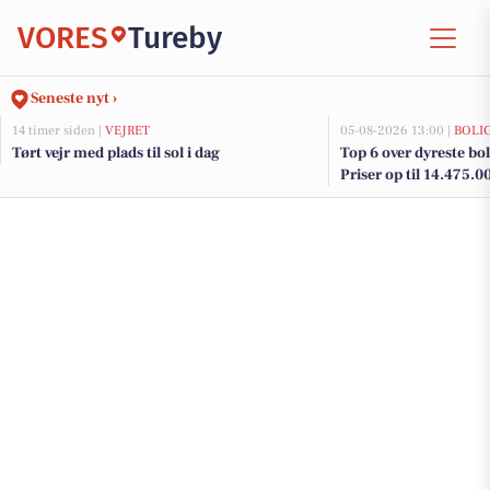
VORES
Tureby
Seneste nyt ›
14 timer siden |
VEJRET
05-08-2026 13:00 |
BOLI
Tørt vejr med plads til sol i dag
Top 6 over dyreste boli
Priser op til 14.475.0