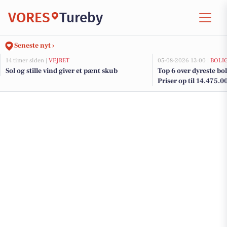
VORES
Tureby
Seneste nyt ›
14 timer siden |
VEJRET
05-08-2026 13:00 |
BOLI
Sol og stille vind giver et pænt skub
Top 6 over dyreste boli
Priser op til 14.475.0