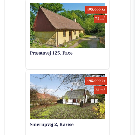
495.000 kr
2
75 m
Præstøvej 125, Faxe
495.000 kr
2
75 m
Smerupvej 2, Karise