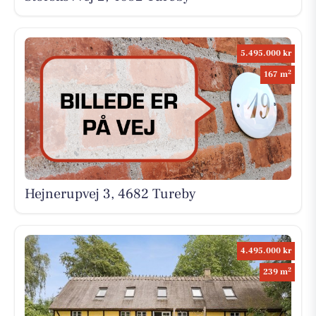
5.495.000 kr
2
167 m
Hejnerupvej 3, 4682 Tureby
4.495.000 kr
2
239 m