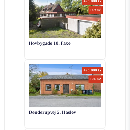
425.000 kr
2
149 m
Hovbygade 10, Faxe
425.000 kr
2
124 m
Denderupvej 5, Haslev