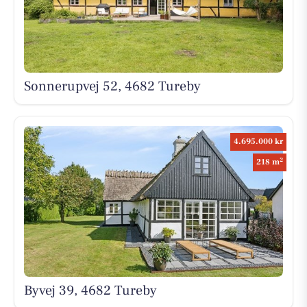
Sonnerupvej 52, 4682 Tureby
4.695.000 kr
2
218 m
Byvej 39, 4682 Tureby