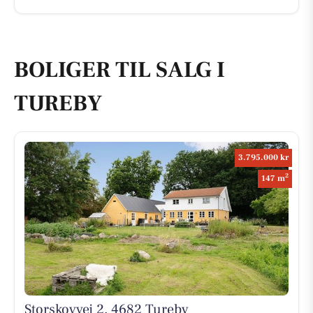
BOLIGER TIL SALG I
TUREBY
3.795.000 kr
2
147 m
Storskovvej 2, 4682 Tureby