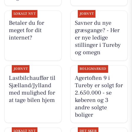
LOKALT NYT
JOBNYT
Betaler du for
Savner du nye
meget for dit
græsgange? - Her
internet?
er nye ledige
stillinger i Tureby
og omegn
JOBNYT
BOLIGMARKED
Lastbilchauffør til
Agertoften 9 i
Sjælland/Jylland
Tureby er solgt for
med mulighed for
2.650.000 - se
at tage bilen hjem
køberen og 3
andre solgte
boliger
LOKALT NYT
DET SKER