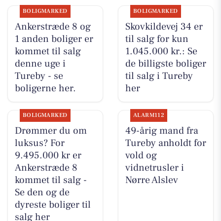
BOLIGMARKED
BOLIGMARKED
Ankerstræde 8 og
Skovkildevej 34 er
1 anden boliger er
til salg for kun
kommet til salg
1.045.000 kr.: Se
denne uge i
de billigste boliger
Tureby - se
til salg i Tureby
boligerne her.
her
BOLIGMARKED
ALARM112
Drømmer du om
49-årig mand fra
luksus? For
Tureby anholdt for
9.495.000 kr er
vold og
Ankerstræde 8
vidnetrusler i
kommet til salg -
Nørre Alslev
Se den og de
dyreste boliger til
salg her