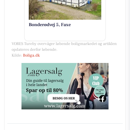
Bonderødvej 5, Faxe
VORES Tureby overvåger løbende boligmarkedet og artiklen
opdateres derfor løbende.
Kilde:
Boliga.dk