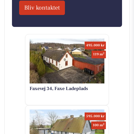
Bliv kontaktet
495.000 kr
2
119 m
Faxevej 34, Faxe Ladeplads
595.000 kr
2
100 m