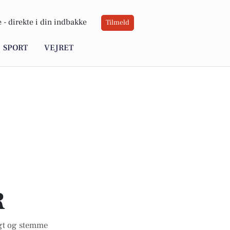
 -
direkte i din indbakke
Tilmeld
SPORT
VEJRET
R
igt og stemme