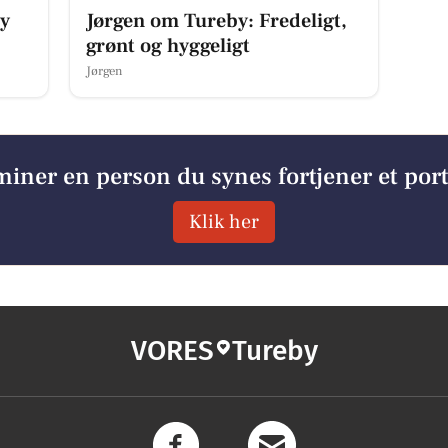
by
Jørgen om Tureby: Fredeligt,
grønt og hyggeligt
Jørgen
iner en person du synes fortjener et por
Klik her
VORES
Tureby