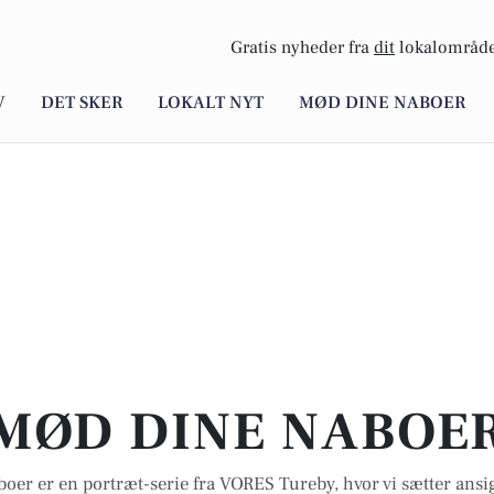
Gratis nyheder fra
dit
lokalområde
V
DET SKER
LOKALT NYT
MØD DINE NABOER
MØD DINE NABOE
oer er en portræt-serie fra VORES Tureby, hvor vi sætter ans