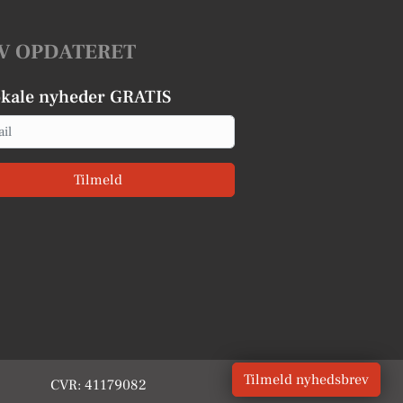
V OPDATERET
okale nyheder GRATIS
Tilmeld
Tilmeld nyhedsbrev
CVR: 41179082