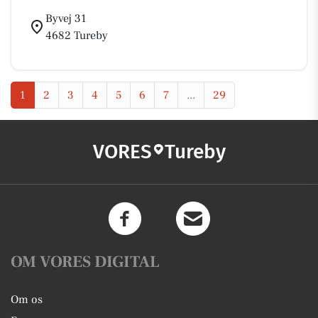
Byvej 31
4682 Tureby
1
2
3
4
5
6
7
...
29
VORES
Tureby
OM VORES DIGITAL
Om os