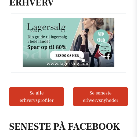
ERHVERV
Se alle
Se seneste
erhvervsprofiler
erhvervsnyheder
SENESTE PÅ FACEBOOK