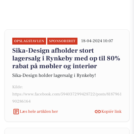
18-04-2024 10:07
OPSLAGSTAVLEN
SPONSORERET
Sika-Design afholder stort
lagersalg i Rynkeby med op til 80%
rabat på møbler og interiør
Sika-Design holder lagersalg i Rynkeby!
Kilde:
https://www.facebook.com/594037299428722/posts/8187961
90286164
Læs hele artiklen her
Kopiér link