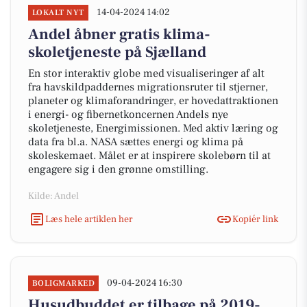
14-04-2024 14:02
LOKALT NYT
Andel åbner gratis klima-
skoletjeneste på Sjælland
En stor interaktiv globe med visualiseringer af alt
fra havskildpaddernes migrationsruter til stjerner,
planeter og klimaforandringer, er hovedattraktionen
i energi- og fibernetkoncernen Andels nye
skoletjeneste, Energimissionen. Med aktiv læring og
data fra bl.a. NASA sættes energi og klima på
skoleskemaet. Målet er at inspirere skolebørn til at
engagere sig i den grønne omstilling.
Kilde: Andel
Læs hele artiklen her
Kopiér link
09-04-2024 16:30
BOLIGMARKED
Husudbuddet er tilbage på 2019-