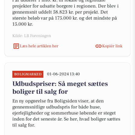
i år uddeler 1 mio. kr. til lokale og regionale
projekter for udsatte borgere i regionen. Der blev i
gennemsnit uddelt 58.823 kr. per projekt. Det
største beløb var på 175.000 kr. og det mindste på
15.000 kr.
Kilde: LB Foreningen
Læs hele artiklen her
Kopiér link
01-06-2024 13:40
BOLIGMARKED
Udbudspriser: Så meget sættes
boliger til salg for
En ny opgørelse fra Boligsiden viser, at den
gennemsnitlige udbudspris for både huse,
ejerlejligheder og sommerhuse løbende er steget
inden for det seneste år. Se her, hvad boliger sættes
til salg for.