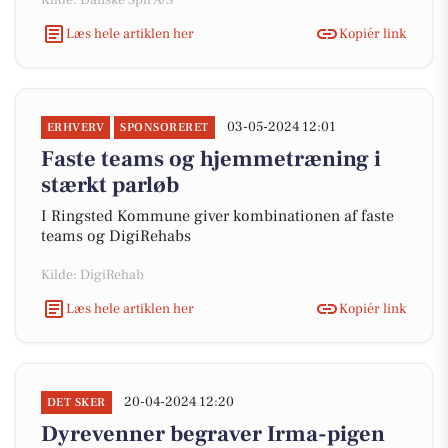
Kilde: Danske Spil A/S
Læs hele artiklen her
Kopiér link
03-05-2024 12:01
ERHVERV
SPONSORERET
Faste teams og hjemmetræning i
stærkt parløb
I Ringsted Kommune giver kombinationen af faste
teams og DigiRehabs
Kilde: DigiRehab
Læs hele artiklen her
Kopiér link
20-04-2024 12:20
DET SKER
Dyrevenner begraver Irma-pigen