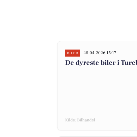
28-04-2026 15:17
BILER
De dyreste biler i Tureb
Kilde: Bilhandel