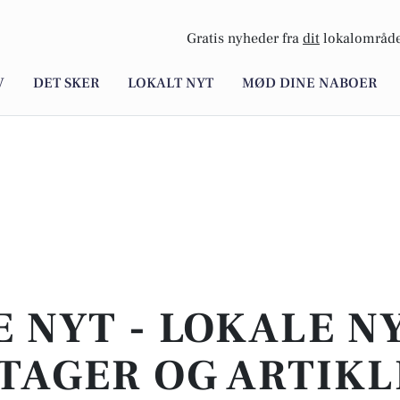
Gratis nyheder fra
dit
lokalområde
V
DET SKER
LOKALT NYT
MØD DINE NABOER
E NYT - LOKALE N
TAGER OG ARTIKL