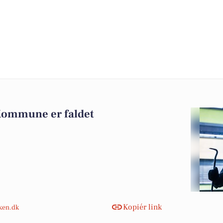
Kommune er faldet
Kopiér link
nken.dk