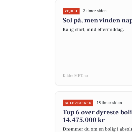
2 timer siden
VEJRET
Sol på, men vinden nap
Kølig start, mild eftermiddag.
Kilde: MET.no
18 timer siden
BOLIGMARKED
Top 6 over dyreste bolig
14.475.000 kr
Drømmer du om en bolig i absolut