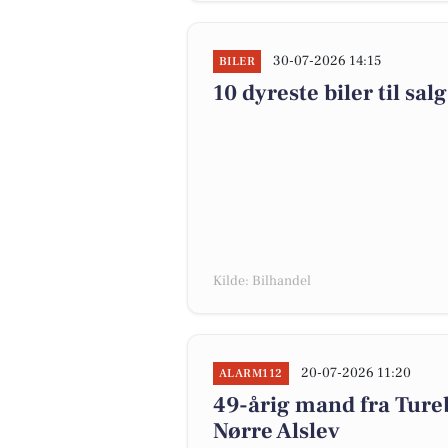
30-07-2026 14:15
BILER
10 dyreste biler til s
Kilde: Bilhandel
20-07-2026 11:20
ALARM112
49-årig mand fra Tureb
Nørre Alslev