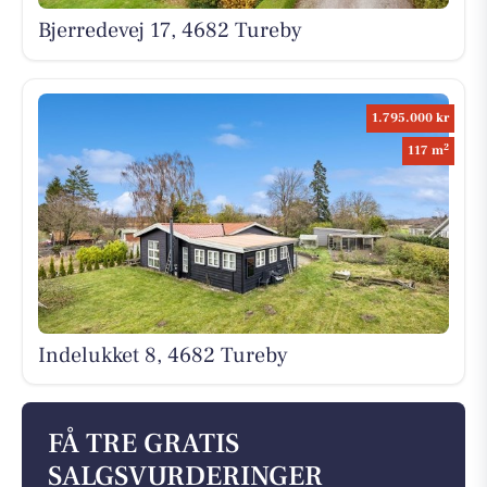
Bjerredevej 17, 4682 Tureby
1.795.000 kr
2
117 m
Indelukket 8, 4682 Tureby
FÅ TRE GRATIS
SALGSVURDERINGER