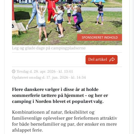
Leg og glade dage på campingpladserne
Del artikel
Tirsdag d. 28. apr. 2026 - kl. 13:01
Opdateret onsdag d. 17. jun. 2026 - kl. 14:34
Flere danskere vælger i disse år at holde
sommerferie tættere på hjemmet – og her er
camping i Norden blevet et populært valg.
Kombinationen af natur, fleksibilitet og
familievenlige oplevelser gør ferieformen attraktiv
for både børnefamilier og par, der ønsker en mere
afslappet ferie.