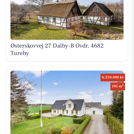
Østerskovvej 27 Dalby-B Ovdr, 4682
Tureby
6.250.000 kr
2
195 m