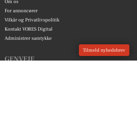
Om os
For annoncører
Vilkår og Privatlivspolitik
Kontakt VORES Digital
Administrer samtykke
Tilmeld nyhedsbrev
GENVEJE
Seneste nyt fra Tureby
Vores lokale erhverv
Kalenderen for Tureby
Fakta om Tureby
Erhvervsartikler
Faxe Kommune
Få en gratis salgsvurdering