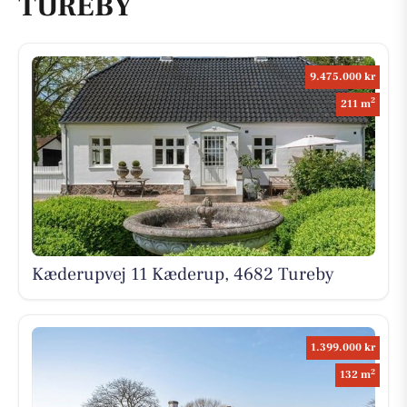
TUREBY
9.475.000 kr
2
211 m
Kæderupvej 11 Kæderup, 4682 Tureby
1.399.000 kr
2
132 m