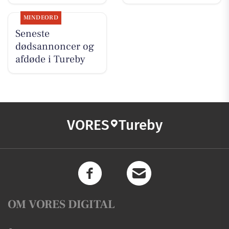
MINDEORD
Seneste
dødsannoncer og
afdøde i Tureby
VORES
Tureby
OM VORES DIGITAL