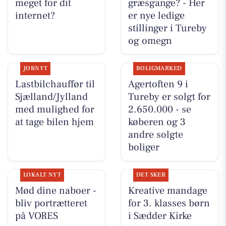
meget for dit
græsgange? - Her
internet?
er nye ledige
stillinger i Tureby
og omegn
JOBNYT
BOLIGMARKED
Lastbilchauffør til
Agertoften 9 i
Sjælland/Jylland
Tureby er solgt for
med mulighed for
2.650.000 - se
at tage bilen hjem
køberen og 3
andre solgte
boliger
LOKALT NYT
DET SKER
Mød dine naboer -
Kreative mandage
bliv portrætteret
for 3. klasses børn
på VORES
i Sædder Kirke