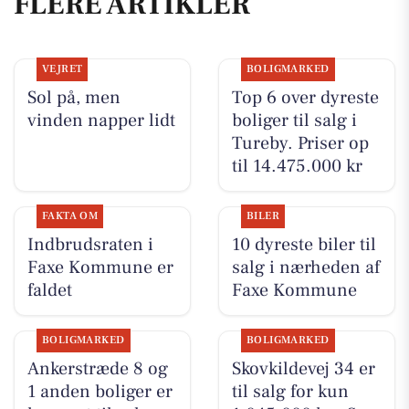
FLERE ARTIKLER
VEJRET
BOLIGMARKED
Sol på, men
Top 6 over dyreste
vinden napper lidt
boliger til salg i
Tureby. Priser op
til 14.475.000 kr
FAKTA OM
BILER
Indbrudsraten i
10 dyreste biler til
Faxe Kommune er
salg i nærheden af
faldet
Faxe Kommune
BOLIGMARKED
BOLIGMARKED
Ankerstræde 8 og
Skovkildevej 34 er
1 anden boliger er
til salg for kun