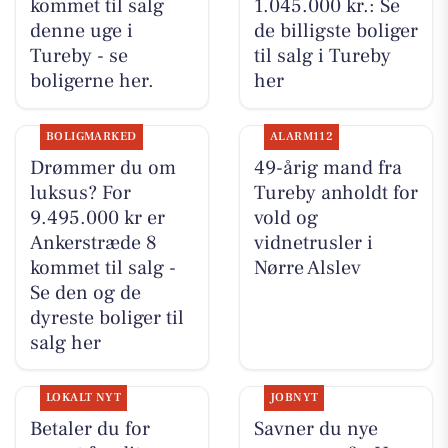
kommet til salg
1.045.000 kr.: Se
denne uge i
de billigste boliger
Tureby - se
til salg i Tureby
boligerne her.
her
BOLIGMARKED
ALARM112
Drømmer du om
49-årig mand fra
luksus? For
Tureby anholdt for
9.495.000 kr er
vold og
Ankerstræde 8
vidnetrusler i
kommet til salg -
Nørre Alslev
Se den og de
dyreste boliger til
salg her
LOKALT NYT
JOBNYT
Betaler du for
Savner du nye