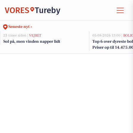
VORES
Tureby
Seneste nyt ›
23 timer siden |
VEJRET
05-08-2026 13:00 |
BOLI
Sol på, men vinden napper lidt
Top 6 over dyreste boli
Priser op til 14.475.0