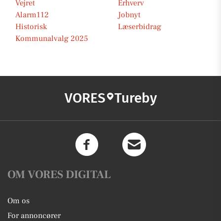
Vejret
Erhverv
Alarm112
Jobnyt
Historisk
Læserbidrag
Kommunalvalg 2025
VORES
Tureby
OM VORES DIGITAL
Om os
For annoncører