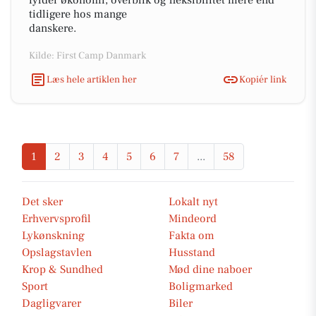
fylder økonomi, overblik og fleksibilitet mere end
tidligere hos mange
danskere.
Kilde: First Camp Danmark
Læs hele artiklen her
Kopiér link
1
2
3
4
5
6
7
...
58
Det sker
Lokalt nyt
Erhvervsprofil
Mindeord
Lykønskning
Fakta om
Opslagstavlen
Husstand
Krop & Sundhed
Mød dine naboer
Sport
Boligmarked
Dagligvarer
Biler