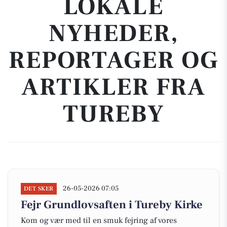
LOKALE
NYHEDER,
REPORTAGER OG
ARTIKLER FRA
TUREBY
26-05-2026 07:05
DET SKER
Fejr Grundlovsaften i Tureby Kirke
Kom og vær med til en smuk fejring af vores