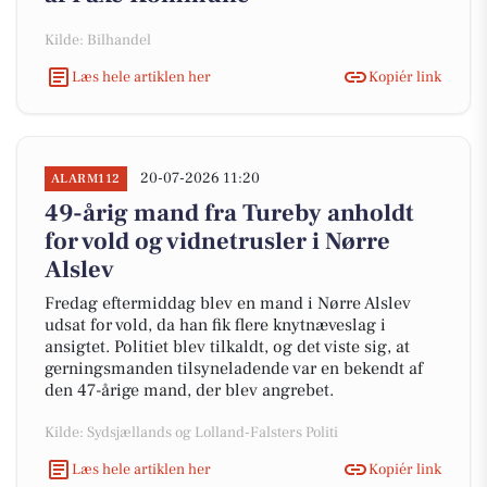
Kilde: Bilhandel
Læs hele artiklen her
Kopiér link
20-07-2026 11:20
ALARM112
49-årig mand fra Tureby anholdt
for vold og vidnetrusler i Nørre
Alslev
Fredag eftermiddag blev en mand i Nørre Alslev
udsat for vold, da han fik flere knytnæveslag i
ansigtet. Politiet blev tilkaldt, og det viste sig, at
gerningsmanden tilsyneladende var en bekendt af
den 47-årige mand, der blev angrebet.
Kilde: Sydsjællands og Lolland-Falsters Politi
Læs hele artiklen her
Kopiér link