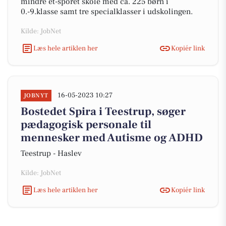
mindre et-sporet skole med ca. 225 børn i
0.-9.klasse samt tre specialklasser i udskolingen.
Kilde: JobNet
Læs hele artiklen her
Kopiér link
16-05-2023 10:27
JOBNYT
Bostedet Spira i Teestrup, søger
pædagogisk personale til
mennesker med Autisme og ADHD
Teestrup - Haslev
Kilde: JobNet
Læs hele artiklen her
Kopiér link