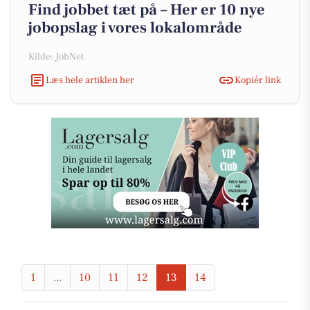
Find jobbet tæt på – Her er 10 nye
jobopslag i vores lokalområde
Kilde: JobNet
Læs hele artiklen her
Kopiér link
1
...
10
11
12
13
14