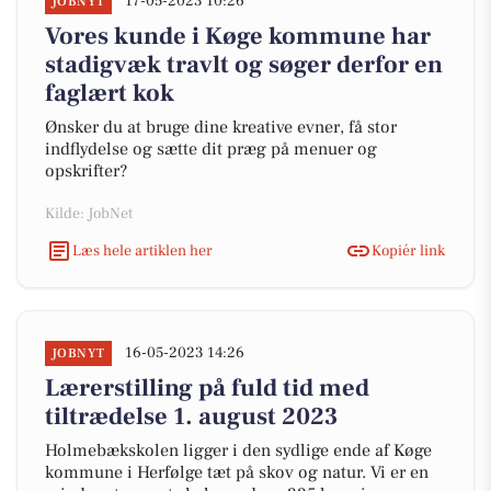
17-05-2023 10:26
JOBNYT
Vores kunde i Køge kommune har
stadigvæk travlt og søger derfor en
faglært kok
Ønsker du at bruge dine kreative evner, få stor
indflydelse og sætte dit præg på menuer og
opskrifter?
Kilde: JobNet
Læs hele artiklen her
Kopiér link
16-05-2023 14:26
JOBNYT
Lærerstilling på fuld tid med
tiltrædelse 1. august 2023
Holmebækskolen ligger i den sydlige ende af Køge
kommune i Herfølge tæt på skov og natur. Vi er en