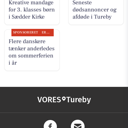
Kreative mandage
Seneste
for 3. klasses børn
dødsannoncer og
i Sædder Kirke
afdøde i Tureby
SPONSORERET
ERHVERV
Flere danskere
tænker anderledes
om sommerferien
i år
VORES
Tureby