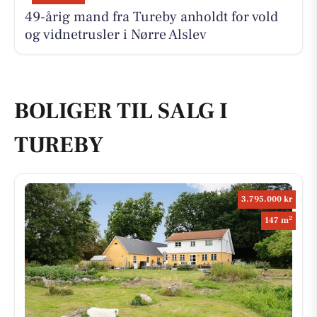
49-årig mand fra Tureby anholdt for vold
og vidnetrusler i Nørre Alslev
BOLIGER TIL SALG I
TUREBY
3.795.000 kr
2
147 m