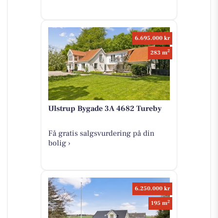
6.695.000 kr
2
283 m
Ulstrup Bygade 3A 4682 Tureby
Få gratis salgsvurdering på din
bolig ›
6.250.000 kr
2
195 m