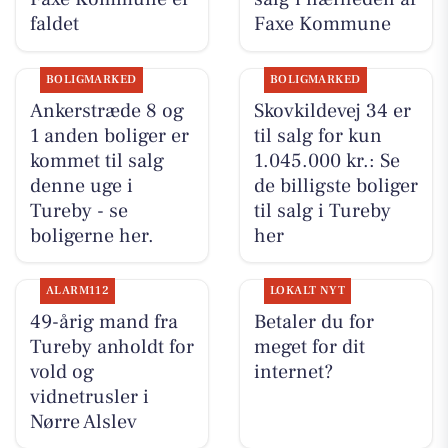
faldet
Faxe Kommune
BOLIGMARKED
BOLIGMARKED
Ankerstræde 8 og
Skovkildevej 34 er
1 anden boliger er
til salg for kun
kommet til salg
1.045.000 kr.: Se
denne uge i
de billigste boliger
Tureby - se
til salg i Tureby
boligerne her.
her
ALARM112
LOKALT NYT
49-årig mand fra
Betaler du for
Tureby anholdt for
meget for dit
vold og
internet?
vidnetrusler i
Nørre Alslev