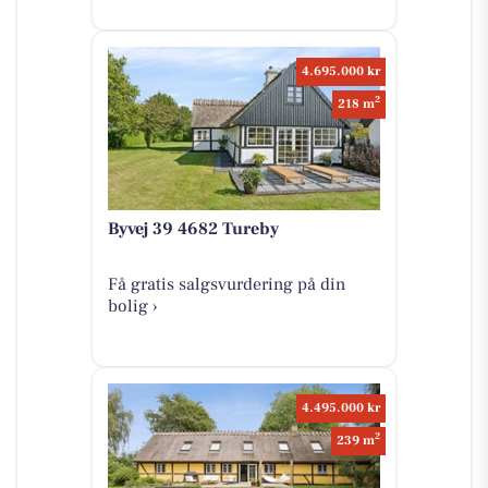
4.695.000 kr
2
218 m
Byvej 39 4682 Tureby
Få gratis salgsvurdering på din
bolig ›
4.495.000 kr
2
239 m