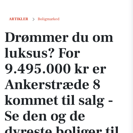
Drømmer du om luksus? For 9.495.000 kr er Ankerstræde 8 kommet til 
ARTIKLER
Boligmarked
Drømmer du om
luksus? For
9.495.000 kr er
Ankerstræde 8
kommet til salg -
Se den og de
dyreste boliger til