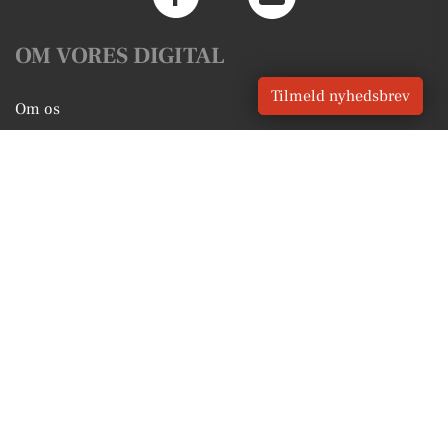
OM VORES DIGITAL
Tilmeld nyhedsbrev
Om os
For annoncører
Vilkår og Privatlivspolitik
Kontakt VORES Digital
Administrer samtykke
GENVEJE
Seneste nyt fra Tureby
Vores lokale erhverv
Kalenderen for Tureby
Fakta om Tureby