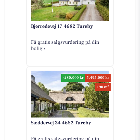
Bjerredevej 17 4682 Tureby
Få gratis salgsvurdering på din
bolig ›
-280.000 kr
5.495.000 kr
2
190 m
Sæddervej 34 4682 Tureby
Få gratis salgsvurdering på din