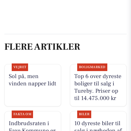
FLERE ARTIKLER
VEJRET
BOLIGMARKED
Sol på, men
Top 6 over dyreste
vinden napper lidt
boliger til salg i
Tureby. Priser op
til 14.475.000 kr
FAKTA OM
BILER
Indbrudsraten i
10 dyreste biler til
Faxe Kommune er
salg i nærheden af