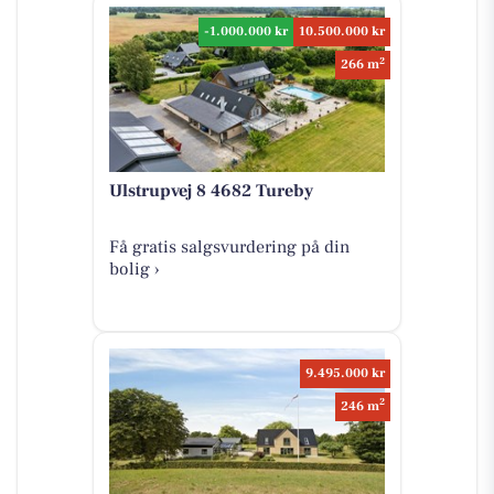
-1.000.000 kr
10.500.000 kr
2
266 m
Ulstrupvej 8 4682 Tureby
Få gratis salgsvurdering på din
bolig ›
9.495.000 kr
2
246 m