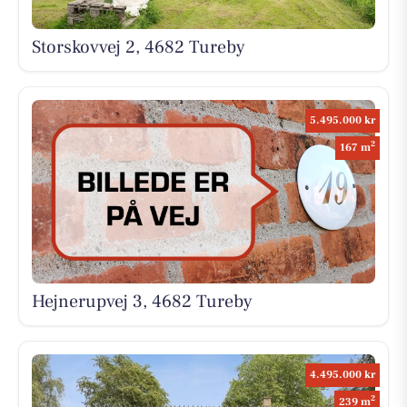
Storskovvej 2, 4682 Tureby
5.495.000 kr
2
167 m
Hejnerupvej 3, 4682 Tureby
4.495.000 kr
2
239 m