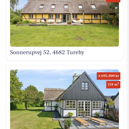
Sonnerupvej 52, 4682 Tureby
4.695.000 kr
2
218 m