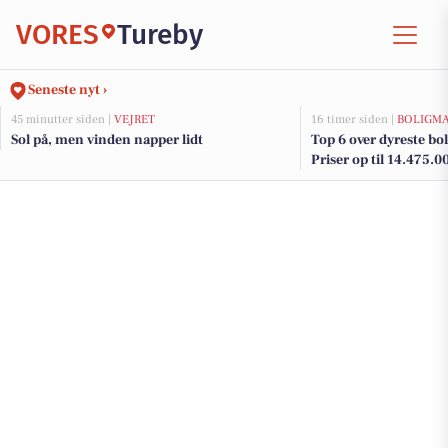
VORES
Tureby
Seneste nyt ›
45 minutter siden |
VEJRET
16 timer siden |
BOLIGM
Sol på, men vinden napper lidt
Top 6 over dyreste boli
Priser op til 14.475.0