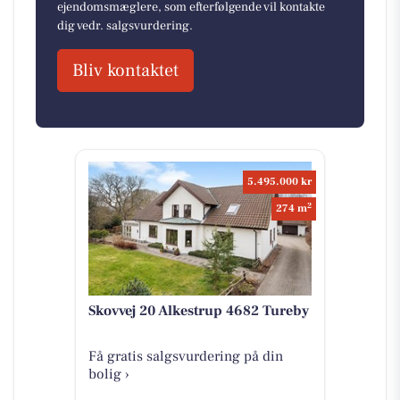
ejendomsmæglere, som efterfølgende vil kontakte
dig vedr. salgsvurdering.
Bliv kontaktet
5.495.000 kr
2
274 m
Skovvej 20 Alkestrup 4682 Tureby
Få gratis salgsvurdering på din
bolig ›