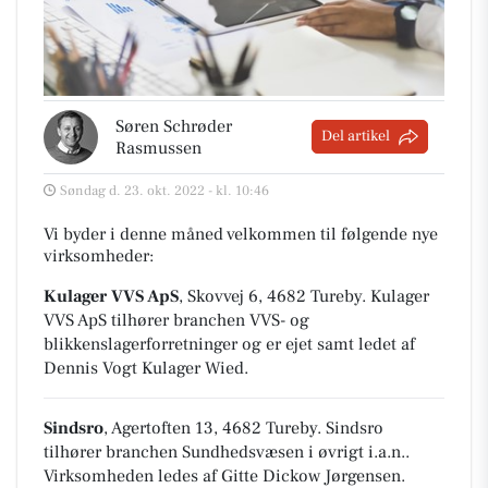
Søren Schrøder
Del artikel
Rasmussen
Søndag d. 23. okt. 2022 - kl. 10:46
Vi byder i denne måned velkommen til følgende nye
virksomheder:
Kulager VVS ApS
, Skovvej 6, 4682 Tureby
.
Kulager
VVS ApS tilhører branchen
VVS- og
blikkenslagerforretninger
og er ejet samt ledet af
Dennis Vogt Kulager Wied.
Sindsro
, Agertoften 13, 4682 Tureby
.
Sindsro
tilhører branchen
Sundhedsvæsen i øvrigt i.a.n.
.
Virksomheden ledes af Gitte Dickow Jørgensen.