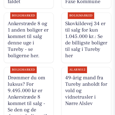
faldet
Faxe Kommune
BOLIGMARKED
BOLIGMARKED
Ankerstræde 8 og
Skovkildevej 34 er
1 anden boliger er
til salg for kun
kommet til salg
1.045.000 kr.: Se
denne uge i
de billigste boliger
Tureby - se
til salg i Tureby
boligerne her.
her
BOLIGMARKED
ALARM112
Drømmer du om
49-årig mand fra
luksus? For
Tureby anholdt for
9.495.000 kr er
vold og
Ankerstræde 8
vidnetrusler i
kommet til salg -
Nørre Alslev
Se den og de