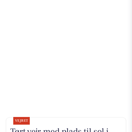
VEJRET
Tørt vejr med plads til sol i