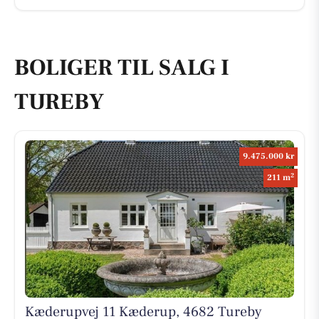
BOLIGER TIL SALG I
TUREBY
9.475.000 kr
2
211 m
Kæderupvej 11 Kæderup, 4682 Tureby