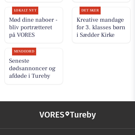
LOKALT NYT
DET SKER
Mød dine naboer -
Kreative mandage
bliv portrætteret
for 3. klasses børn
på VORES
i Sædder Kirke
MINDEORD
Seneste
dødsannoncer og
afdøde i Tureby
VORES
Tureby