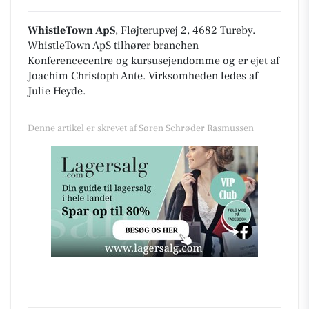
WhistleTown ApS
, Fløjterupvej 2, 4682 Tureby
.
WhistleTown ApS tilhører branchen
Konferencecentre og kursusejendomme
og er ejet af
Joachim Christoph Ante. Virksomheden ledes af
Julie Heyde.
Denne artikel er skrevet af Søren Schrøder Rasmussen