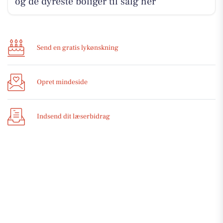
og de dyreste boliger til salg her
Send en gratis lykønskning
Opret mindeside
Indsend dit læserbidrag