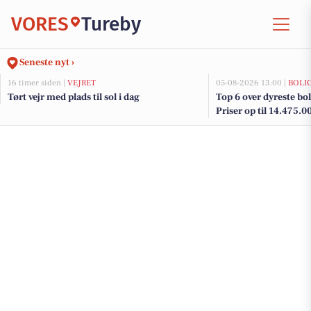
VORES
Tureby
Seneste nyt ›
16 timer siden |
VEJRET
05-08-2026 13:00 |
BOLI
Tørt vejr med plads til sol i dag
Top 6 over dyreste boli
Priser op til 14.475.0