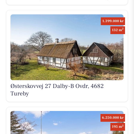
1.399.000 kr
2
132 m
Østerskovvej 27 Dalby-B Ovdr, 4682
Tureby
6.250.000 kr
2
195 m