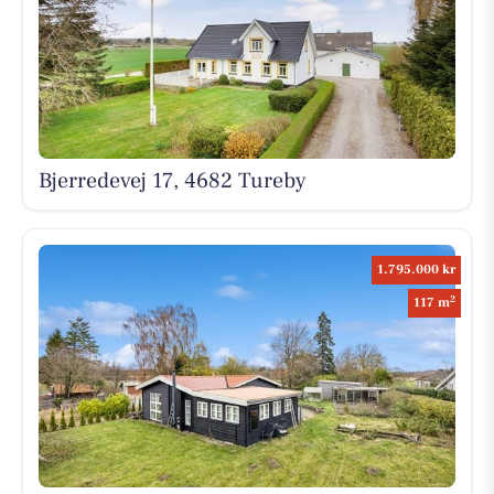
Bjerredevej 17, 4682 Tureby
1.795.000 kr
2
117 m