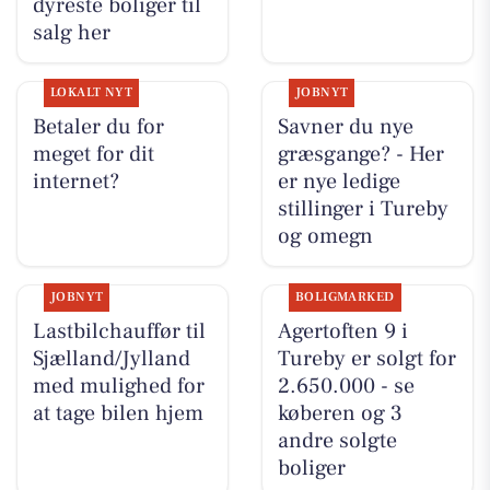
dyreste boliger til
salg her
LOKALT NYT
JOBNYT
Betaler du for
Savner du nye
meget for dit
græsgange? - Her
internet?
er nye ledige
stillinger i Tureby
og omegn
JOBNYT
BOLIGMARKED
Lastbilchauffør til
Agertoften 9 i
Sjælland/Jylland
Tureby er solgt for
med mulighed for
2.650.000 - se
at tage bilen hjem
køberen og 3
andre solgte
boliger