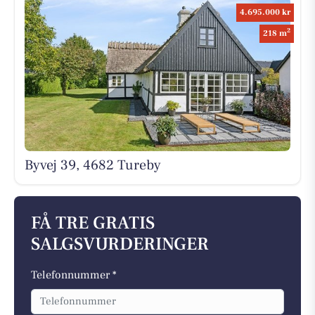
4.695.000 kr
2
218 m
Byvej 39, 4682 Tureby
FÅ TRE GRATIS
SALGSVURDERINGER
Telefonnummer *