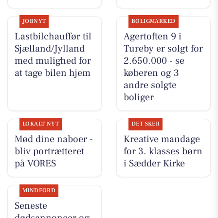
JOBNYT
BOLIGMARKED
Lastbilchauffør til
Agertoften 9 i
Sjælland/Jylland
Tureby er solgt for
med mulighed for
2.650.000 - se
at tage bilen hjem
køberen og 3
andre solgte
boliger
LOKALT NYT
DET SKER
Mød dine naboer -
Kreative mandage
bliv portrætteret
for 3. klasses børn
på VORES
i Sædder Kirke
MINDEORD
Seneste
dødsannoncer og