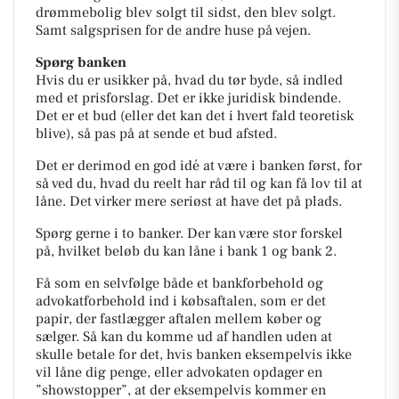
drømmebolig blev solgt til sidst, den blev solgt.
Samt salgsprisen for de andre huse på vejen.
Spørg banken
Hvis du er usikker på, hvad du tør byde, så indled
med et prisforslag. Det er ikke juridisk bindende.
Det er et bud (eller det kan det i hvert fald teoretisk
blive), så pas på at sende et bud afsted.
Det er derimod en god idé at være i banken først, for
så ved du, hvad du reelt har råd til og kan få lov til at
låne. Det virker mere seriøst at have det på plads.
Spørg gerne i to banker. Der kan være stor forskel
på, hvilket beløb du kan låne i bank 1 og bank 2.
Få som en selvfølge både et bankforbehold og
advokatforbehold ind i købsaftalen, som er det
papir, der fastlægger aftalen mellem køber og
sælger. Så kan du komme ud af handlen uden at
skulle betale for det, hvis banken eksempelvis ikke
vil låne dig penge, eller advokaten opdager en
”showstopper”, at der eksempelvis kommer en