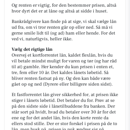
Og renten er vigtig, for den bestemmer prisen, altså
hvor dyrt det er at låne og altså at sidde i huset.
Bankrådgivere kan finde på at sige, vi skal vælge lån
ud fra, om vi tror renten går op eller ned. Så må vi
gerne smile lidt til (og ad) ham eller hende. For det
ved vi, naturligvis, heller ikke.
Vælg det rigtige lån
Overvej et kortforrentet lån, kaldet flexlån, hvis du
vil betale mindst muligt for varen og tør (og har råd
til at) gamble. Her kender du kun prisen i enten et,
tre, fem eller 10 år. Det kaldes lånets løbetid. Så
bliver renten fastsat på ny. Og den kan både være
gået op og ned (Dyrere eller billigere siden sidst).
Et fastforrentet lån giver sikkerhed for, at prisen ikke
stiger i lånets løbetid. Det betaler du for. Prøv at se
på den sidste side i lånetilbuddene fra banken. Der
står sort på hvidt, hvad du betaler over 30 år for det
ene og for det andet lån, hvis den korte rente da
ellers stod stille. Der er stor forskel i prisen på de to
lån, men husk på, prisen jo nok ændrer sig på