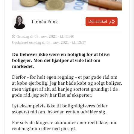
Linnéa Funk
Del artikel
Onsdag d. 03. nov. 2021 - kl. 11:40
Opdateret onsdag d. 03. nov. 2021 - kl. 13:17
Du behøver ikke være en bolighaj for at blive
boligejer. Men det hjælper at vide lidt om
markedet.
Derfor – for helt egen regning – et par gode råd om
at købe ejerbolig. Jeg har både købt og solgt boliger,
men vigtigst af alt, så har jeg sorteret grundigt i de
gode råd, jeg selv har fået af eksperter.
Lyt eksempelvis ikke til boligrådgiveres (eller
svogers) råd om, hvordan renten udvikler sig.
For selv de klogeste økonomer aner reelt ikke, om
renten går op eller ned på sigt.