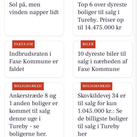
Sol på, men
Top 6 over dyreste
vinden napper lidt
boliger til salg i
Tureby. Priser op
til 14.475.000 kr
FAKTA OM
BILER
Indbrudsraten i
10 dyreste biler til
Faxe Kommune er
salg i nærheden af
faldet
Faxe Kommune
BOLIGMARKED
BOLIGMARKED
Ankerstræde 8 og
Skovkildevej 34 er
1 anden boliger er
til salg for kun
kommet til salg
1.045.000 kr.: Se
denne uge i
de billigste boliger
Tureby - se
til salg i Tureby
boligerne her.
her