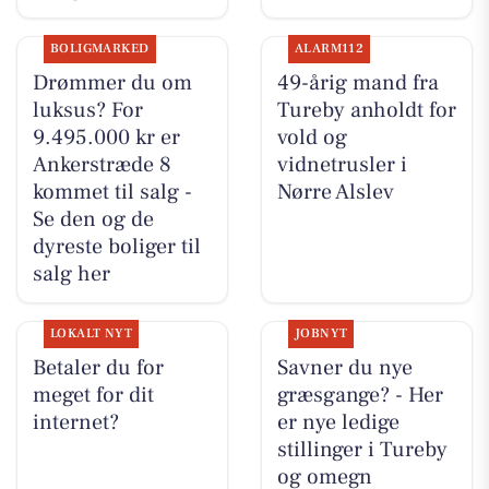
BOLIGMARKED
ALARM112
Drømmer du om
49-årig mand fra
luksus? For
Tureby anholdt for
9.495.000 kr er
vold og
Ankerstræde 8
vidnetrusler i
kommet til salg -
Nørre Alslev
Se den og de
dyreste boliger til
salg her
LOKALT NYT
JOBNYT
Betaler du for
Savner du nye
meget for dit
græsgange? - Her
internet?
er nye ledige
stillinger i Tureby
og omegn