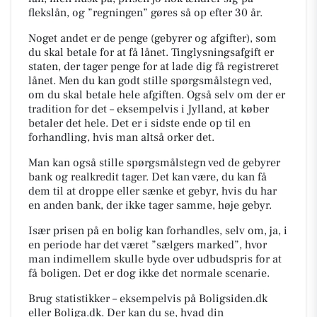
flekslån, og ”regningen” gøres så op efter 30 år.
Noget andet er de penge (gebyrer og afgifter), som
du skal betale for at få lånet. Tinglysningsafgift er
staten, der tager penge for at lade dig få registreret
lånet. Men du kan godt stille spørgsmålstegn ved,
om du skal betale hele afgiften. Også selv om der er
tradition for det – eksempelvis i Jylland, at køber
betaler det hele. Det er i sidste ende op til en
forhandling, hvis man altså orker det.
Man kan også stille spørgsmålstegn ved de gebyrer
bank og realkredit tager. Det kan være, du kan få
dem til at droppe eller sænke et gebyr, hvis du har
en anden bank, der ikke tager samme, høje gebyr.
Især prisen på en bolig kan forhandles, selv om, ja, i
en periode har det været ”sælgers marked”, hvor
man indimellem skulle byde over udbudspris for at
få boligen. Det er dog ikke det normale scenarie.
Brug statistikker – eksempelvis på Boligsiden.dk
eller Boliga.dk. Der kan du se, hvad din