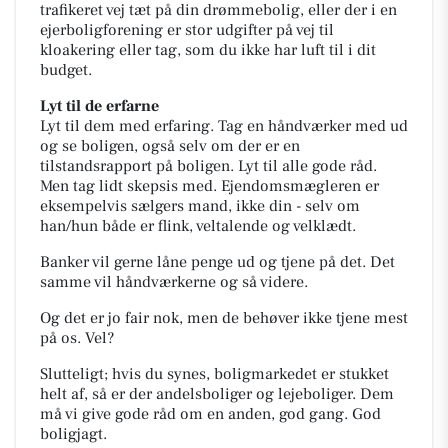
trafikeret vej tæt på din drømmebolig, eller der i en
ejerboligforening er stor udgifter på vej til
kloakering eller tag, som du ikke har luft til i dit
budget.
Lyt til de erfarne
Lyt til dem med erfaring. Tag en håndværker med ud
og se boligen, også selv om der er en
tilstandsrapport på boligen. Lyt til alle gode råd.
Men tag lidt skepsis med. Ejendomsmægleren er
eksempelvis sælgers mand, ikke din - selv om
han/hun både er flink, veltalende og velklædt.
Banker vil gerne låne penge ud og tjene på det. Det
samme vil håndværkerne og så videre.
Og det er jo fair nok, men de behøver ikke tjene mest
på os. Vel?
Slutteligt; hvis du synes, boligmarkedet er stukket
helt af, så er der andelsboliger og lejeboliger. Dem
må vi give gode råd om en anden, god gang. God
boligjagt.