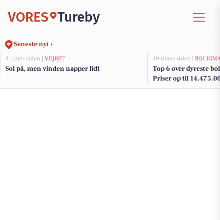
VORES
Tureby
Seneste nyt ›
3 timer siden |
VEJRET
19 timer siden |
BOLIGM
Sol på, men vinden napper lidt
Top 6 over dyreste boli
Priser op til 14.475.0