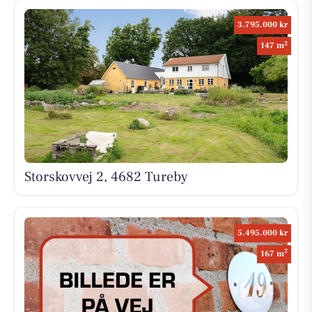
3.795.000 kr
2
147 m
Storskovvej 2, 4682 Tureby
5.495.000 kr
2
167 m